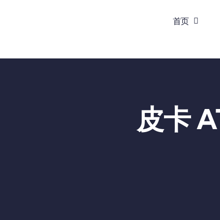
跳
首页
到
内
容
皮卡 A