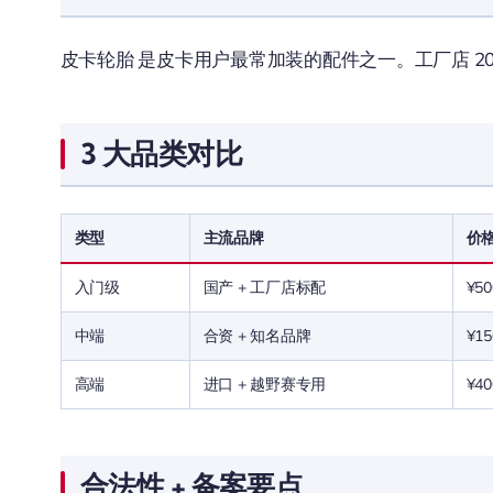
皮卡轮胎 是皮卡用户最常加装的配件之一。工厂店 202
3 大品类对比
类型
主流品牌
价
入门级
国产 + 工厂店标配
¥50
中端
合资 + 知名品牌
¥15
高端
进口 + 越野赛专用
¥40
合法性 + 备案要点