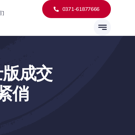
0371-61877666
们
武士版成交
车紧俏