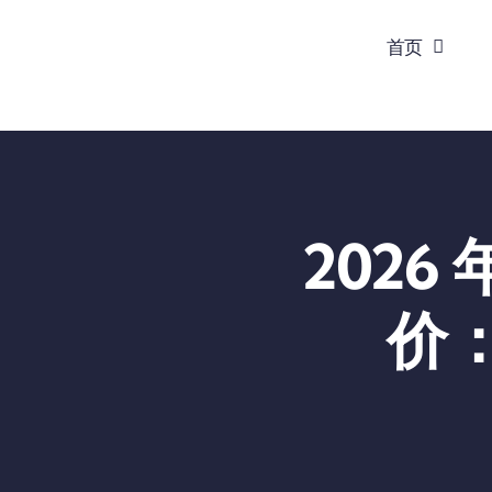
跳
首页
到
内
容
2026
价：