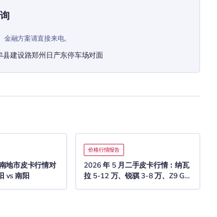
咨询
、金融方案请直接来电。
牟县建设路郑州日产东停车场对面
价格行情报告
 月河南地市皮卡行情对
2026 年 5 月二手皮卡行情：纳瓦
 vs 南阳
拉 5-12 万、锐骐 3-8 万、Z9 GT
11-15 万