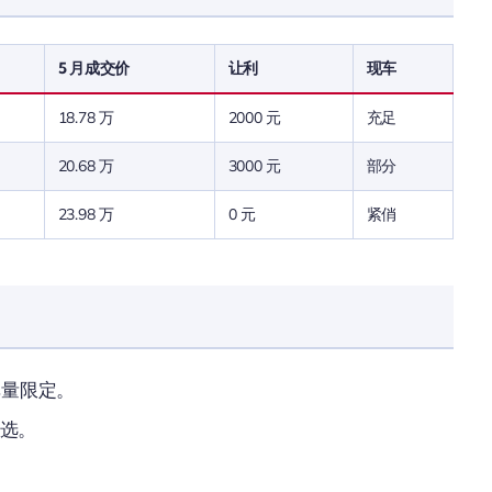
5 月成交价
让利
现车
18.78 万
2000 元
充足
20.68 万
3000 元
部分
23.98 万
0 元
紧俏
单量限定。
首选。