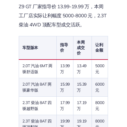
Z9 GT 厂家指导价 13.99-19.99 万，本周
工厂店实际让利幅度 5000-8000 元，2.3T
柴油 4WD 顶配车型成交活跃。
本周
指导
让利
车型版本
成交
价
金额
价
2.0T 汽油 6MT 两
13.99
13.49
5000
驱舒适版
万
万
元
2.0T 汽油 8AT 两
15.99
15.39
6000
驱豪华版
万
万
元
2.3T 柴油 8AT 四
17.99
17.19
8000
驱越野版
万
万
元
2.3T 柴油 8AT 四
19.99
19.19
8000
驱顶配版
万
万
元