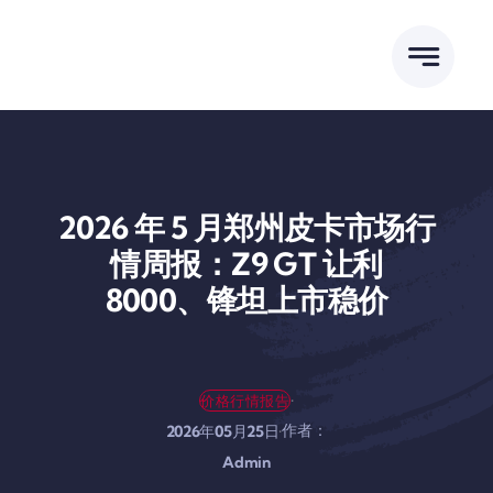
跳
到
内
容
2026 年 5 月郑州皮卡市场行
情周报：Z9 GT 让利
8000、锋坦上市稳价
·
价格行情报告
作者：
·
2026年05月25日
Admin