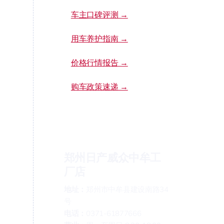
车主口碑评测 →
用车养护指南 →
价格行情报告 →
购车政策速递 →
郑州日产威众中牟工
厂店
地址：
郑州市中牟县建设南路34
号
电话：
0371-61877666