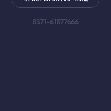
0371-61877666
.zzn-social-row{display:flex;justify-
content:center;align-items:center;gap:14px;margin-
bottom:60px;}
.zzn-social-row a{display:inline-flex;align-
items:center;justify-
content:center;width:46px;height:46px;border-
radius:8px;background:hsla(var(–awb-color7-h),var(–
awb-color7-s),calc(var(–awb-color7-l) – 8%),var(–
awb-color7-a));color:var(–awb-color4);text-
decoration:none;transition:all .25s ease;border:1px
solid transparent;}
.zzn-social-row a:hover{background:var(–awb-
color5);color:#fff;transform:translateY(-2px);}