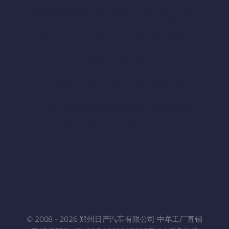
radius:8px;background:hsla(var(–awb-color7-h),var(–
awb-color7-s),calc(var(–awb-color7-l) – 8%),var(–
awb-color7-a));color:var(–awb-color4);text-
decoration:none;transition:all .25s ease;border:1px
solid transparent;}
.zzn-social-row a:hover{background:var(–awb-
color5);color:#fff;transform:translateY(-2px);}
.zzn-social-row a
svg{width:22px;height:22px;fill:currentColor;}
.zzn-social-row a span.zzn-tip
© 2008 - 2026 郑州日产汽车有限公司 中牟工厂直销