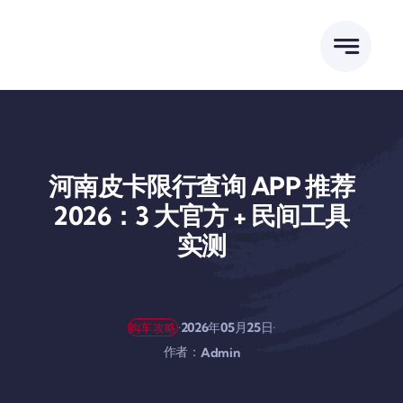
跳
到
内
容
河南皮卡限行查询 APP 推荐
2026：3 大官方 + 民间工具
实测
·
·
2026年05月25日
购车攻略
作者：
Admin