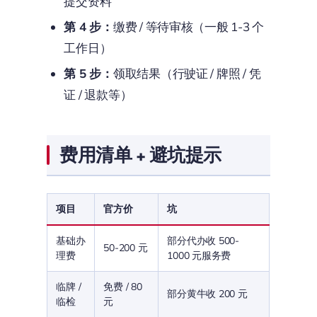
提交资料
第 4 步：
缴费 / 等待审核（一般 1-3 个
工作日）
第 5 步：
领取结果（行驶证 / 牌照 / 凭
证 / 退款等）
费用清单 + 避坑提示
项目
官方价
坑
基础办
部分代办收 500-
50-200 元
理费
1000 元服务费
临牌 /
免费 / 80
部分黄牛收 200 元
临检
元