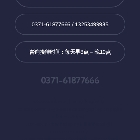
0371-61877666 / 13253499935
咨询接待时间 : 每天早8点 – 晚10点
0371-61877666
.zzn-social-row{display:flex;justify-
content:center;align-items:center;gap:14px;margin-
bottom:60px;}
.zzn-social-row a{display:inline-flex;align-
items:center;justify-
content:center;width:46px;height:46px;border-