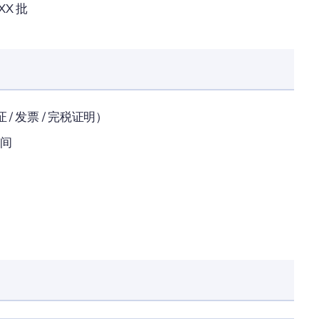
X 批
 / 发票 / 完税证明）
时间
）