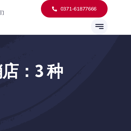
0371-61877666
们
销店：3 种