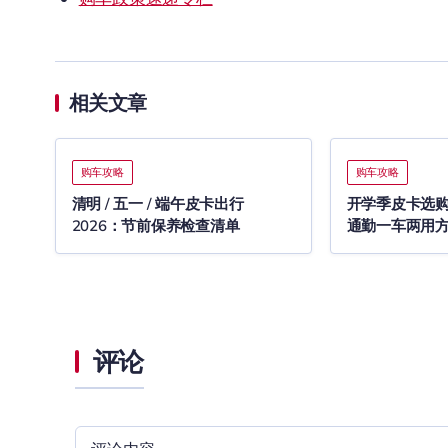
相关文章
购车攻略
购车攻略
清明 / 五一 / 端午皮卡出行
开学季皮卡选购 
2026：节前保养检查清单
通勤一车两用
评论
评