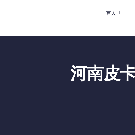
跳
首页
到
内
容
河南皮卡 