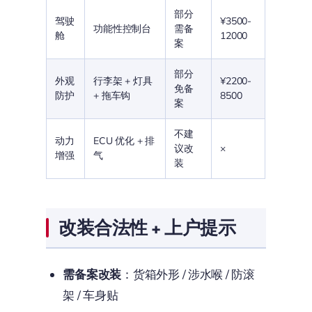
部分
驾驶
¥3500-
功能性控制台
需备
舱
12000
案
部分
外观
行李架 + 灯具
¥2200-
免备
防护
+ 拖车钩
8500
案
不建
动力
ECU 优化 + 排
议改
×
增强
气
装
改装合法性 + 上户提示
需备案改装
：货箱外形 / 涉水喉 / 防滚
架 / 车身贴