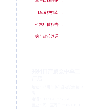
车主口碑评测 →
用车养护指南 →
价格行情报告 →
购车政策速递 →
郑州日产威众中牟工
厂店
地址：
郑州市中牟县建设南路34
号
电话：
0371-61877666
营业：
周一至周日 8:30-18:00