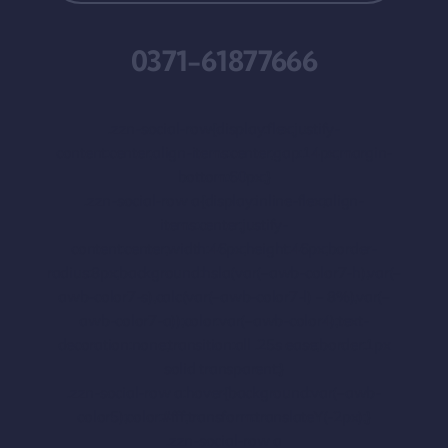
0371-61877666
.zzn-social-row{display:flex;justify-
content:center;align-items:center;gap:14px;margin-
bottom:60px;}
.zzn-social-row a{display:inline-flex;align-
items:center;justify-
content:center;width:46px;height:46px;border-
radius:8px;background:hsla(var(–awb-color7-h),var(–
awb-color7-s),calc(var(–awb-color7-l) – 8%),var(–
awb-color7-a));color:var(–awb-color4);text-
decoration:none;transition:all .25s ease;border:1px
solid transparent;}
.zzn-social-row a:hover{background:var(–awb-
color5);color:#fff;transform:translateY(-2px);}
.zzn-social-row a