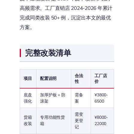
高频需求。工厂直销店 2024-2026 年累计
完成同类改装 50+ 例，沉淀出本文的最优
方案。
完整改装清单
合法
工厂店
项目
配置说明
性
价
底盘
加厚护板 + 防
需备
¥3800-
强化
滚架
案
6500
需变
货箱
专用功能性货
¥8000-
更登
改装
箱
22000
记