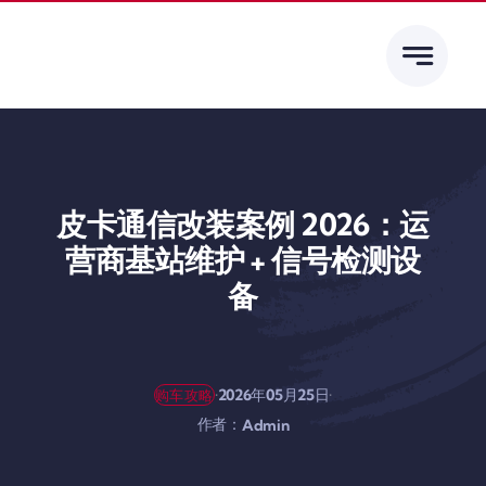
跳
到
内
容
皮卡通信改装案例 2026：运
营商基站维护 + 信号检测设
备
·
·
2026年05月25日
购车攻略
作者：
Admin