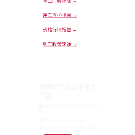
车主口碑评测 →
用车养护指南 →
价格行情报告 →
购车政策速递 →
郑州日产威众中牟工
厂店
地址：
郑州市中牟县建设南路34
号
电话：
0371-61877666
营业：
周一至周日 8:30-18:00