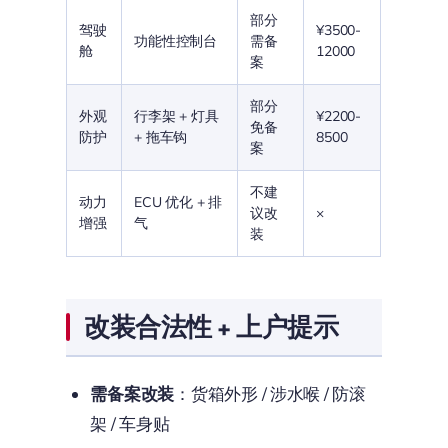
部分
驾驶
¥3500-
功能性控制台
需备
舱
12000
案
部分
外观
行李架 + 灯具
¥2200-
免备
防护
+ 拖车钩
8500
案
不建
动力
ECU 优化 + 排
议改
×
增强
气
装
改装合法性 + 上户提示
需备案改装
：货箱外形 / 涉水喉 / 防滚
架 / 车身贴