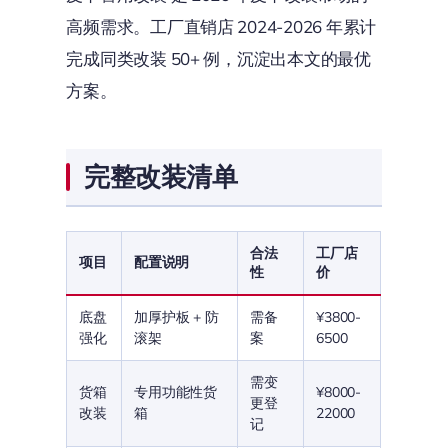
高频需求。工厂直销店 2024-2026 年累计
完成同类改装 50+ 例，沉淀出本文的最优
方案。
完整改装清单
合法
工厂店
项目
配置说明
性
价
底盘
加厚护板 + 防
需备
¥3800-
强化
滚架
案
6500
需变
货箱
专用功能性货
¥8000-
更登
改装
箱
22000
记