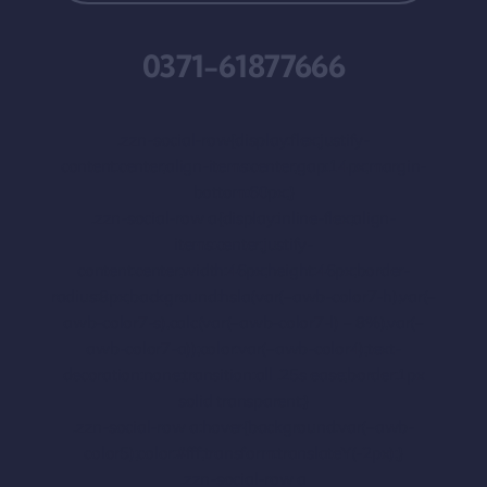
0371-61877666
.zzn-social-row{display:flex;justify-
content:center;align-items:center;gap:14px;margin-
bottom:60px;}
.zzn-social-row a{display:inline-flex;align-
items:center;justify-
content:center;width:46px;height:46px;border-
radius:8px;background:hsla(var(–awb-color7-h),var(–
awb-color7-s),calc(var(–awb-color7-l) – 8%),var(–
awb-color7-a));color:var(–awb-color4);text-
decoration:none;transition:all .25s ease;border:1px
solid transparent;}
.zzn-social-row a:hover{background:var(–awb-
color5);color:#fff;transform:translateY(-2px);}
.zzn-social-row a