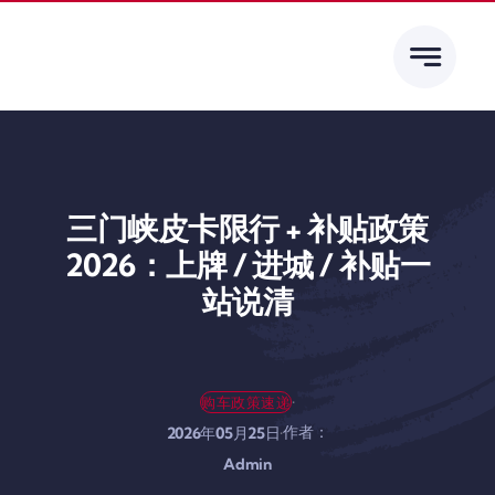
跳
到
内
容
三门峡皮卡限行 + 补贴政策
2026：上牌 / 进城 / 补贴一
站说清
·
购车政策速递
作者：
·
2026年05月25日
Admin