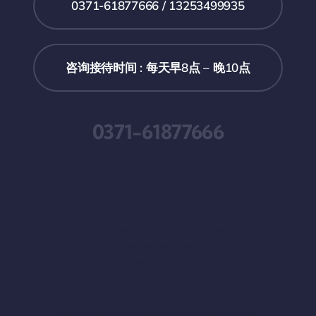
0371-61877666 / 13253499935
咨询接待时间 : 每天早8点 – 晚10点
0371-61877666
.zzn-social-row{display:flex;justify-
content:center;align-items:center;gap:14px;margin-
bottom:60px;}
.zzn-social-row a{display:inline-flex;align-
items:center;justify-
content:center;width:46px;height:46px;border-
radius:8px;background:hsla(var(–awb-color7-h),var(–
awb-color7-s),calc(var(–awb-color7-l) – 8%),var(–
awb-color7-a));color:var(–awb-color4);text-