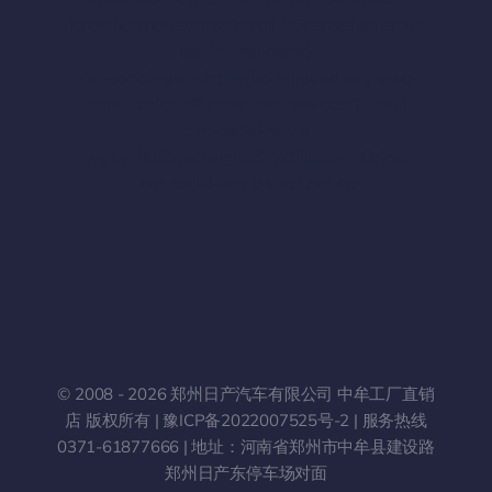
decoration:none;transition:all .25s ease;border:1px
solid transparent;}
.zzn-social-row a:hover{background:var(–awb-
color5);color:#fff;transform:translateY(-2px);}
.zzn-social-row a
svg{width:22px;height:22px;fill:currentColor;}
.zzn-social-row a span.zzn-tip
© 2008 - 2026 郑州日产汽车有限公司 中牟工厂直销
店 版权所有 |
豫ICP备2022007525号-2
| 服务热线
0371-61877666
| 地址：河南省郑州市中牟县建设路
郑州日产东停车场对面