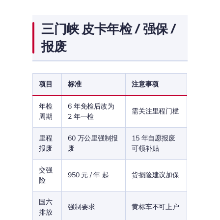
三门峡 皮卡年检 / 强保 /
报废
项目
标准
注意事项
年检
6 年免检后改为
需关注里程门槛
周期
2 年一检
里程
60 万公里强制报
15 年自愿报废
报废
废
可领补贴
交强
950 元 / 年 起
货损险建议加保
险
国六
强制要求
黄标车不可上户
排放