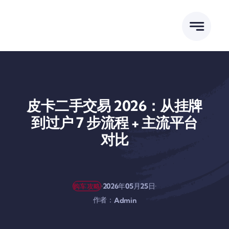
跳
到
内
容
皮卡二手交易 2026：从挂牌
到过户 7 步流程 + 主流平台
对比
·
·
2026年05月25日
购车攻略
作者：
Admin