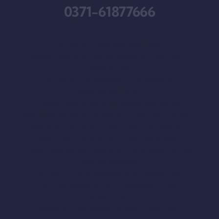
0371-61877666
.zzn-social-row{display:flex;justify-
content:center;align-items:center;gap:14px;margin-
bottom:60px;}
.zzn-social-row a{display:inline-flex;align-
items:center;justify-
content:center;width:46px;height:46px;border-
radius:8px;background:hsla(var(–awb-color7-h),var(–
awb-color7-s),calc(var(–awb-color7-l) – 8%),var(–
awb-color7-a));color:var(–awb-color4);text-
decoration:none;transition:all .25s ease;border:1px
solid transparent;}
.zzn-social-row a:hover{background:var(–awb-
color5);color:#fff;transform:translateY(-2px);}
.zzn-social-row a
svg{width:22px;height:22px;fill:currentColor;}