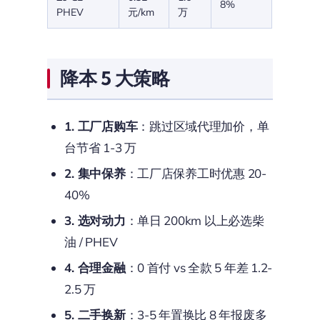
8%
PHEV
元/km
万
降本 5 大策略
1. 工厂店购车
：跳过区域代理加价，单
台节省 1-3 万
2. 集中保养
：工厂店保养工时优惠 20-
40%
3. 选对动力
：单日 200km 以上必选柴
油 / PHEV
4. 合理金融
：0 首付 vs 全款 5 年差 1.2-
2.5 万
5. 二手换新
：3-5 年置换比 8 年报废多