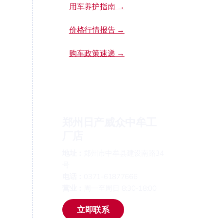
用车养护指南 →
价格行情报告 →
购车政策速递 →
郑州日产威众中牟工
厂店
地址：
郑州市中牟县建设南路34
号
电话：
0371-61877666
营业：
周一至周日 8:30-18:00
立即联系