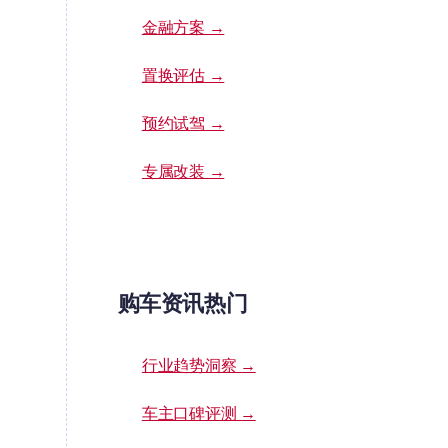
金融方案 →
置换评估 →
预约试驾 →
专属改装 →
购车资讯热门
行业趋势洞察 →
车主口碑评测 →