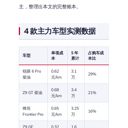
主，整理出本文的完整账本。
4 款主力车型实测数据
单项成
5 年
占购车成
车型
本
累计
本比
锐骐 6 Pro
0.62
3.1
29%
柴油
元/km
万
0.68
3.4
Z9 GT 柴油
21%
元/km
万
锋坦
0.65
3.25
16%
Frontier Pro
元/km
万
Z9 GE
0.32
1.6