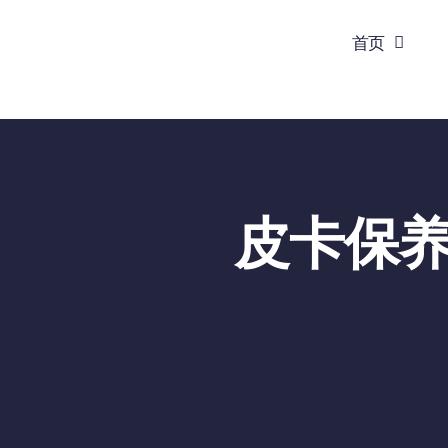
跳
首页
到
内
容
皮卡保养避