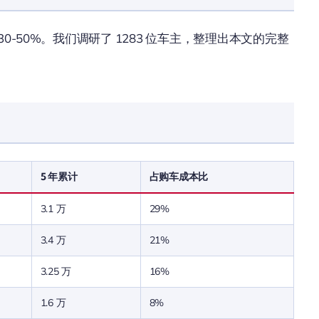
0-50%。我们调研了 1283 位车主，整理出本文的完整
5 年累计
占购车成本比
3.1 万
29%
3.4 万
21%
3.25 万
16%
1.6 万
8%