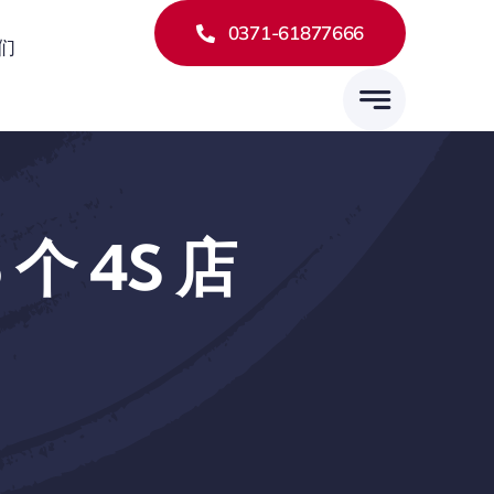
0371-61877666
们
个 4S 店