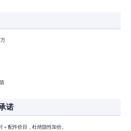
 万
残值
承诺
时 + 配件价目，杜绝隐性加价。