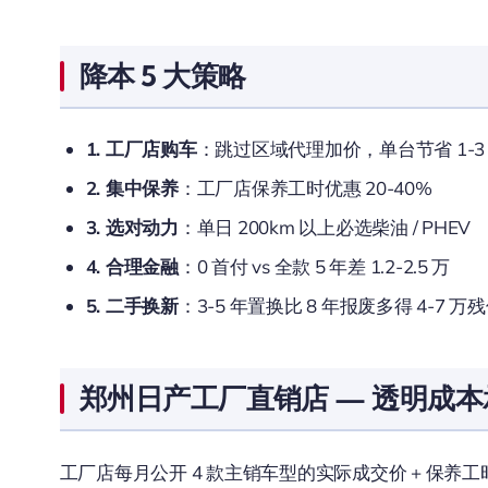
降本 5 大策略
1. 工厂店购车
：跳过区域代理加价，单台节省 1-3
2. 集中保养
：工厂店保养工时优惠 20-40%
3. 选对动力
：单日 200km 以上必选柴油 / PHEV
4. 合理金融
：0 首付 vs 全款 5 年差 1.2-2.5 万
5. 二手换新
：3-5 年置换比 8 年报废多得 4-7 万
郑州日产工厂直销店 — 透明成本
工厂店每月公开 4 款主销车型的实际成交价 + 保养工