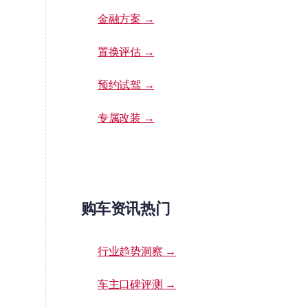
金融方案 →
置换评估 →
预约试驾 →
专属改装 →
购车资讯热门
行业趋势洞察 →
车主口碑评测 →