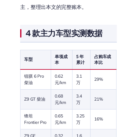
主，整理出本文的完整账本。
4 款主力车型实测数据
单项成
5 年
占购车成
车型
本
累计
本比
锐骐 6 Pro
0.62
3.1
29%
柴油
元/km
万
0.68
3.4
Z9 GT 柴油
21%
元/km
万
锋坦
0.65
3.25
16%
Frontier Pro
元/km
万
Z9 GE
0.32
1.6