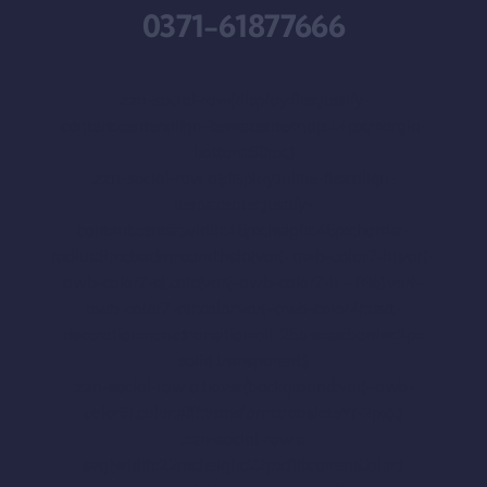
0371-61877666
.zzn-social-row{display:flex;justify-
content:center;align-items:center;gap:14px;margin-
bottom:60px;}
.zzn-social-row a{display:inline-flex;align-
items:center;justify-
content:center;width:46px;height:46px;border-
radius:8px;background:hsla(var(–awb-color7-h),var(–
awb-color7-s),calc(var(–awb-color7-l) – 8%),var(–
awb-color7-a));color:var(–awb-color4);text-
decoration:none;transition:all .25s ease;border:1px
solid transparent;}
.zzn-social-row a:hover{background:var(–awb-
color5);color:#fff;transform:translateY(-2px);}
.zzn-social-row a
svg{width:22px;height:22px;fill:currentColor;}