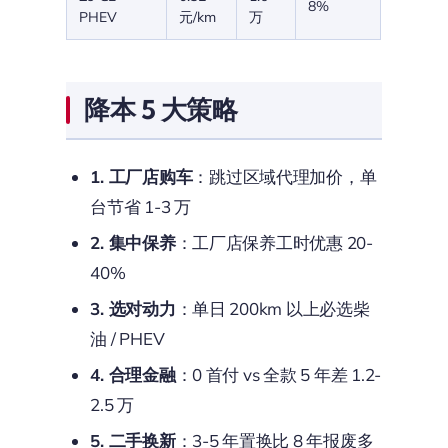
8%
PHEV
元/km
万
降本 5 大策略
1. 工厂店购车
：跳过区域代理加价，单
台节省 1-3 万
2. 集中保养
：工厂店保养工时优惠 20-
40%
3. 选对动力
：单日 200km 以上必选柴
油 / PHEV
4. 合理金融
：0 首付 vs 全款 5 年差 1.2-
2.5 万
5. 二手换新
：3-5 年置换比 8 年报废多