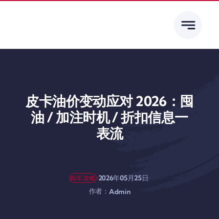
跳
到
内
容
皮卡油价变动应对 2026：囤
油 / 加注时机 / 折扣信息一
表流
·
·
2026年05月25日
购车攻略
作者：
Admin