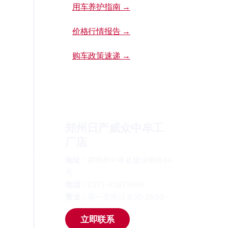
用车养护指南 →
价格行情报告 →
购车政策速递 →
郑州日产威众中牟工
厂店
地址：
郑州市中牟县建设南路34
号
电话：
0371-61877666
营业：
周一至周日 8:30-18:00
立即联系