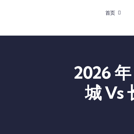
跳
首页
到
内
容
2026
城 Vs