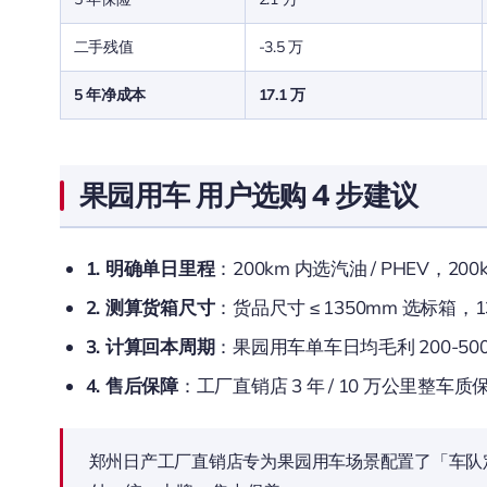
二手残值
-3.5 万
5 年净成本
17.1 万
果园用车 用户选购 4 步建议
1. 明确单日里程
：200km 内选汽油 / PHEV，20
2. 测算货箱尺寸
：货品尺寸 ≤ 1350mm 选标箱，1
3. 计算回本周期
：果园用车单车日均毛利 200-50
4. 售后保障
：工厂直销店 3 年 / 10 万公里整车质保
郑州日产工厂直销店专为果园用车场景配置了「车队定制方