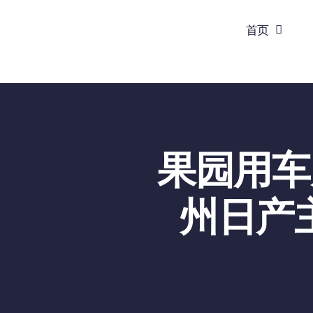
跳
首页
到
内
容
果园用车
州日产主