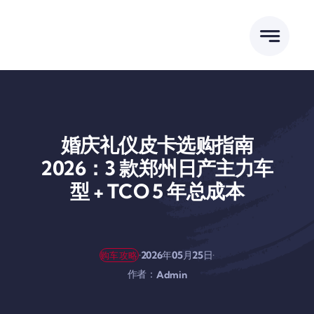
跳
到
内
容
婚庆礼仪皮卡选购指南
2026：3 款郑州日产主力车
型 + TCO 5 年总成本
·
·
2026年05月25日
购车攻略
作者：
Admin