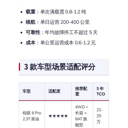
载重
：单次满载需 0.8-1.2 吨
续航
：单日运营 200-400 公里
可靠性
：年均故障停工不超过 5 天
成本
：单公里运营成本 0.6-1.2 元
3 款车型场景适配评分
推荐配
5 年
车型
适配度
置
TCO
4WD +
21-
锐骐 6 Pro
长箱 +
★★★★★
25
2.3T 柴油
8AT 旗
万
舰型