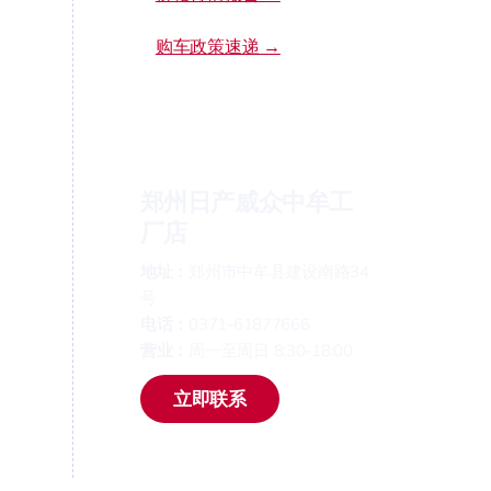
购车政策速递 →
郑州日产威众中牟工
厂店
地址：
郑州市中牟县建设南路34
号
电话：
0371-61877666
营业：
周一至周日 8:30-18:00
立即联系