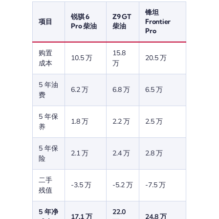
锋坦
锐骐 6
Z9 GT
项目
Frontier
Pro 柴油
柴油
Pro
购置
15.8
10.5 万
20.5 万
成本
万
5 年油
6.2 万
6.8 万
6.5 万
费
5 年保
1.8 万
2.2 万
2.5 万
养
5 年保
2.1 万
2.4 万
2.8 万
险
二手
-3.5 万
-5.2 万
-7.5 万
残值
5 年净
22.0
17.1 万
24.8 万