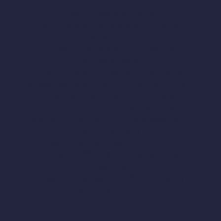
.zzn-social-row{display:flex;justify-
content:center;align-items:center;gap:14px;margin-
bottom:60px;}
.zzn-social-row a{display:inline-flex;align-
items:center;justify-
content:center;width:46px;height:46px;border-
radius:8px;background:hsla(var(–awb-color7-h),var(–
awb-color7-s),calc(var(–awb-color7-l) – 8%),var(–
awb-color7-a));color:var(–awb-color4);text-
decoration:none;transition:all .25s ease;border:1px
solid transparent;}
.zzn-social-row a:hover{background:var(–awb-
color5);color:#fff;transform:translateY(-2px);}
.zzn-social-row a
svg{width:22px;height:22px;fill:currentColor;}
.zzn-social-row a span.zzn-tip