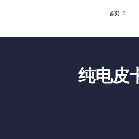
跳
首页
到
内
容
纯电皮卡 