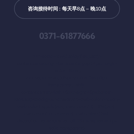
咨询接待时间 : 每天早8点 – 晚10点
0371-61877666
.zzn-social-row{display:flex;justify-
content:center;align-items:center;gap:14px;margin-
bottom:60px;}
.zzn-social-row a{display:inline-flex;align-
items:center;justify-
content:center;width:46px;height:46px;border-
radius:8px;background:hsla(var(–awb-color7-h),var(–
awb-color7-s),calc(var(–awb-color7-l) – 8%),var(–
awb-color7-a));color:var(–awb-color4);text-
decoration:none;transition:all .25s ease;border:1px
solid transparent;}