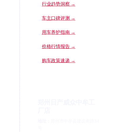
行业趋势洞察 →
车主口碑评测 →
用车养护指南 →
价格行情报告 →
购车政策速递 →
郑州日产威众中牟工
厂店
地址：
郑州市中牟县建设南路34
号