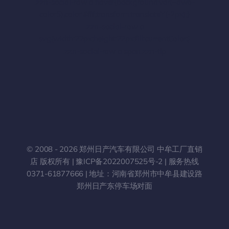
.zzn-social-row a:hover{background:var(–awb-
color5);color:#fff;transform:translateY(-2px);}
.zzn-social-row a
svg{width:22px;height:22px;fill:currentColor;}
.zzn-social-row a span.zzn-tip
© 2008 - 2026 郑州日产汽车有限公司 中牟工厂直销
店 版权所有 |
豫ICP备2022007525号-2
| 服务热线
0371-61877666
| 地址：河南省郑州市中牟县建设路
郑州日产东停车场对面