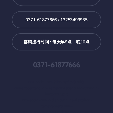
0371-61877666 / 13253499935
咨询接待时间 : 每天早8点 – 晚10点
0371-61877666
.zzn-social-row{display:flex;justify-
content:center;align-items:center;gap:14px;margin-
bottom:60px;}
.zzn-social-row a{display:inline-flex;align-
items:center;justify-
content:center;width:46px;height:46px;border-