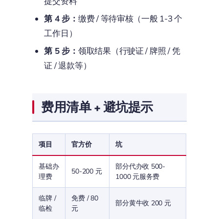
提交资料
第 4 步：
缴费 / 等待审核（一般 1-3 个
工作日）
第 5 步：
领取结果（行驶证 / 牌照 / 凭
证 / 退款等）
费用清单 + 避坑提示
项目
官方价
坑
基础办
部分代办收 500-
50-200 元
理费
1000 元服务费
临牌 /
免费 / 80
部分黄牛收 200 元
临检
元