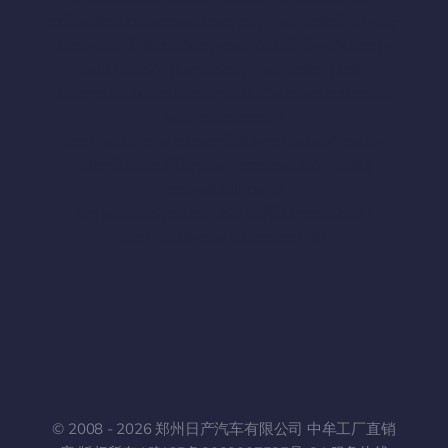
radius:8px;background:hsla(var(–awb-color7-h),var(–
awb-color7-s),calc(var(–awb-color7-l) – 8%),var(–
awb-color7-a));color:var(–awb-color4);text-
decoration:none;transition:all .25s ease;border:1px
solid transparent;}
.zzn-social-row a:hover{background:var(–awb-
color5);color:#fff;transform:translateY(-2px);}
.zzn-social-row a
svg{width:22px;height:22px;fill:currentColor;}
.zzn-social-row a span.zzn-tip
© 2008 - 2026 郑州日产汽车有限公司 中牟工厂直销