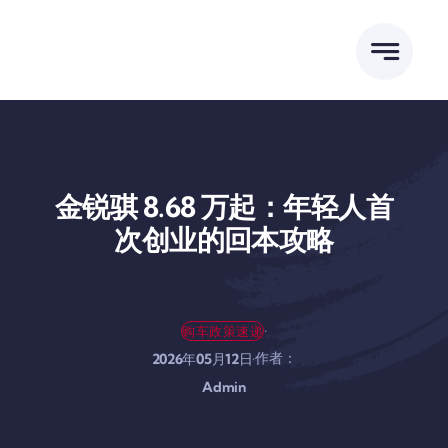
跳
到
内
容
金锐骐 8.68 万起：年轻人首
次创业的回本攻略
·
购车政策速递
作者：
·
2026年05月12日
Admin