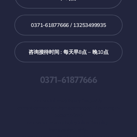
0371-61877666 / 13253499935
咨询接待时间 : 每天早8点 – 晚10点
0371-61877666
.zzn-social-row{display:flex;justify-
content:center;align-items:center;gap:14px;margin-
bottom:60px;}
.zzn-social-row a{display:inline-flex;align-
items:center;justify-