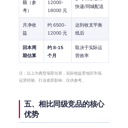
额（参
12000-
快递/同城配送
考）
18000 元
月净收
约 6500-
达到收支平衡
益
12000 元
线后
回本周
约 8-15
取决于实际运
期估算
个月
营效率
注：以上为典型场景估算，实际收益受地区市场、
运营经验、行业差异影响，仅供参考。
五、相比同级竞品的核心
优势