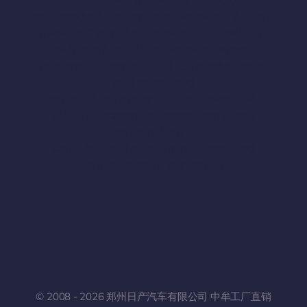
content:center;width:46px;height:46px;border-
radius:8px;background:hsla(var(–awb-color7-h),var(–
awb-color7-s),calc(var(–awb-color7-l) – 8%),var(–
awb-color7-a));color:var(–awb-color4);text-
decoration:none;transition:all .25s ease;border:1px
solid transparent;}
.zzn-social-row a:hover{background:var(–awb-
color5);color:#fff;transform:translateY(-2px);}
.zzn-social-row a
svg{width:22px;height:22px;fill:currentColor;}
.zzn-social-row a span.zzn-tip
© 2008 - 2026 郑州日产汽车有限公司 中牟工厂直销