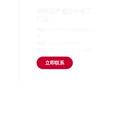
郑州日产威众中牟工
厂店
地址：
郑州市中牟县建设南路34
号
电话：
0371-61877666
营业：
周一至周日 8:30-18:00
立即联系