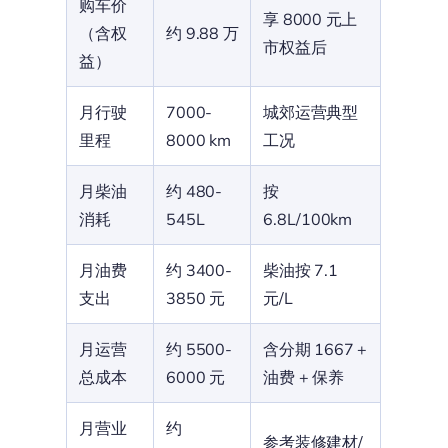
购车价
享 8000 元上
（含权
约 9.88 万
市权益后
益）
月行驶
7000-
城郊运营典型
里程
8000 km
工况
月柴油
约 480-
按
消耗
545L
6.8L/100km
月油费
约 3400-
柴油按 7.1
支出
3850 元
元/L
月运营
约 5500-
含分期 1667 +
总成本
6000 元
油费 + 保养
月营业
约
参考装修建材/