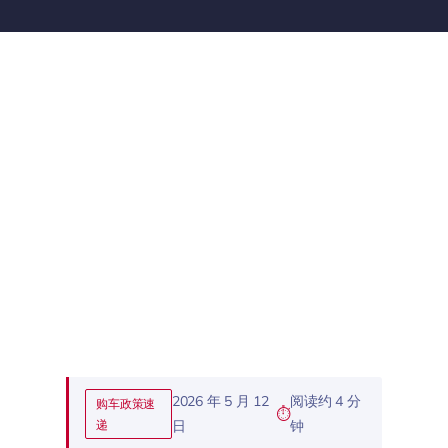
2026 年 5 月 12
阅读约 4 分
购车政策速
递
日
钟