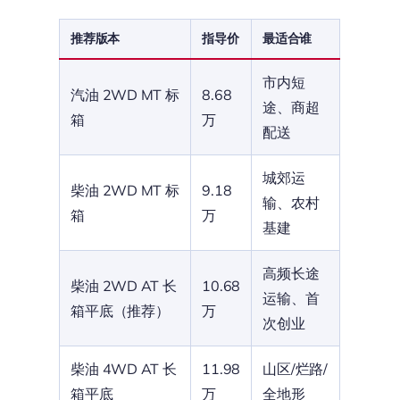
推荐版本
指导价
最适合谁
市内短
汽油 2WD MT 标
8.68
途、商超
箱
万
配送
城郊运
柴油 2WD MT 标
9.18
输、农村
箱
万
基建
高频长途
柴油 2WD AT 长
10.68
运输、首
箱平底（推荐）
万
次创业
柴油 4WD AT 长
11.98
山区/烂路/
箱平底
万
全地形