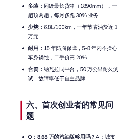
多装：
同级最长货箱（1890mm），一
趟顶两趟，每月多跑 30% 业务
少烧：
6.8L/100km，一年节省油费近 1
万元
耐用：
15 年防腐保障，5-8 年内不操心
车身锈蚀，二手价高 20%
合资：
纳瓦拉同平台，50 万公里耐久测
试，故障率低于自主品牌
六、首次创业者的常见问
题
Q：8.68 万的汽油版够用吗？
A：城市