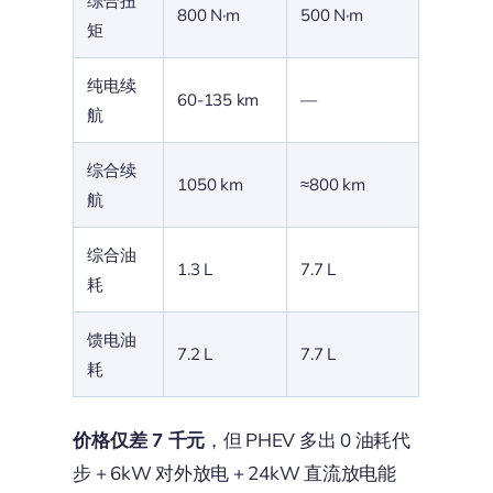
综合扭
800 N·m
500 N·m
矩
纯电续
60-135 km
—
航
综合续
1050 km
≈800 km
航
综合油
1.3 L
7.7 L
耗
馈电油
7.2 L
7.7 L
耗
价格仅差 7 千元
，但 PHEV 多出 0 油耗代
步 + 6kW 对外放电 + 24kW 直流放电能