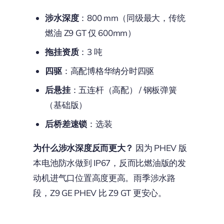
涉水深度
：800 mm（同级最大，传统
燃油 Z9 GT 仅 600mm）
拖挂资质
：3 吨
四驱
：高配博格华纳分时四驱
后悬挂
：五连杆（高配） / 钢板弹簧
（基础版）
后桥差速锁
：选装
为什么涉水深度反而更大？
因为 PHEV 版
本电池防水做到 IP67，反而比燃油版的发
动机进气口位置高度更高。雨季涉水路
段，Z9 GE PHEV 比 Z9 GT 更安心。