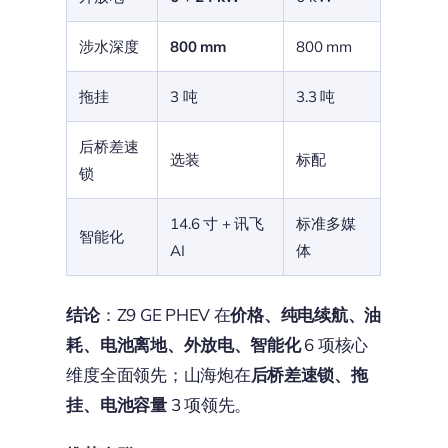
涉水深度
800 mm
800 mm
拖挂
3 吨
3.3 吨
后桥差速
选装
标配
锁
14.6 寸 + 讯飞
标准多媒
智能化
AI
体
结论
：Z9 GE PHEV 在
价格、纯电续航、油
耗、电池离地、外放电、智能化
6 项核心
维度全面领先；山海炮在
后桥差速锁、拖
挂、电池容量
3 项领先。