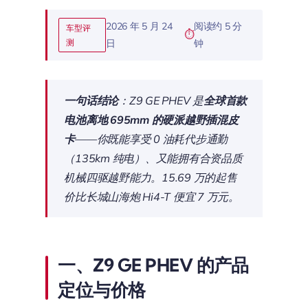
2026 年 5 月 24
阅读约 5 分
车型评
测
日
钟
一句话结论
：Z9 GE PHEV 是
全球首款
电池离地 695mm 的硬派越野插混皮
卡
——你既能享受 0 油耗代步通勤
（135km 纯电）、又能拥有合资品质
机械四驱越野能力。15.69 万的起售
价比长城山海炮 Hi4-T 便宜 7 万元。
一、Z9 GE PHEV 的产品
定位与价格