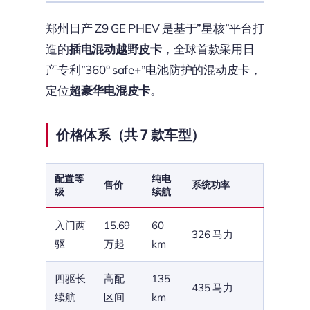
郑州日产 Z9 GE PHEV 是基于”星核”平台打
造的
插电混动越野皮卡
，全球首款采用日
产专利”360° safe+”电池防护的混动皮卡，
定位
超豪华电混皮卡
。
价格体系（共 7 款车型）
配置等
纯电
售价
系统功率
级
续航
入门两
15.69
60
326 马力
驱
万起
km
四驱长
高配
135
435 马力
续航
区间
km