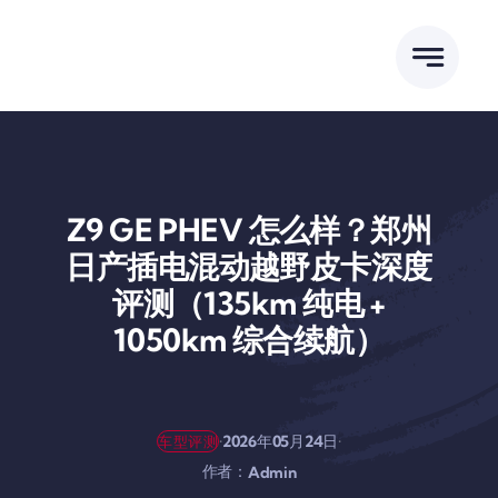
跳
到
内
容
Z9 GE PHEV 怎么样？郑州
日产插电混动越野皮卡深度
评测（135km 纯电 +
1050km 综合续航）
·
·
2026年05月24日
车型评测
作者：
Admin