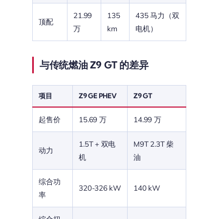
21.99
135
435 马力（双
顶配
万
km
电机）
与传统燃油 Z9 GT 的差异
项目
Z9 GE PHEV
Z9 GT
起售价
15.69 万
14.99 万
1.5T + 双电
M9T 2.3T 柴
动力
机
油
综合功
320-326 kW
140 kW
率