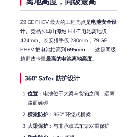
离地高度，同级最高
Z9 GE PHEV 最大的工程亮点是
电池安全设
计
。竞品长城山海炮 Hi4-T 电池离地仅
424mm、长安猎手仅 230mm，Z9 GE
PHEV 把电池抬高到
695mm
——这是同级
越野皮卡里
最高的电池离地高度
。
360° Safe+ 防护设计
位置
：电池位于大梁与货箱之间，远离
路面磕碰
横梁防护
：360° 环绕式横梁
大梁保护
：与非承载式车架双重保护