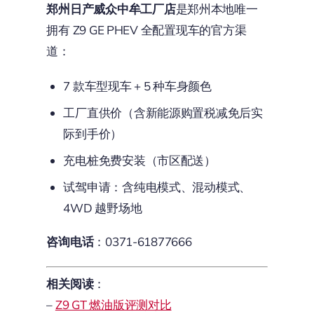
郑州日产威众中牟工厂店
是郑州本地唯一
拥有 Z9 GE PHEV 全配置现车的官方渠
道：
7 款车型现车 + 5 种车身颜色
工厂直供价（含新能源购置税减免后实
际到手价）
充电桩免费安装（市区配送）
试驾申请：含纯电模式、混动模式、
4WD 越野场地
咨询电话
：0371-61877666
相关阅读
：
–
Z9 GT 燃油版评测对比