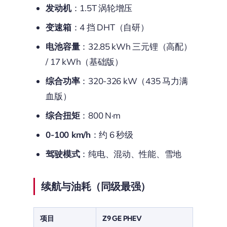
发动机
：1.5T 涡轮增压
变速箱
：4 挡 DHT（自研）
电池容量
：32.85 kWh 三元锂（高配）
/ 17 kWh（基础版）
综合功率
：320-326 kW（435 马力满
血版）
综合扭矩
：800 N·m
0-100 km/h
：约 6 秒级
驾驶模式
：纯电、混动、性能、雪地
续航与油耗（同级最强）
项目
Z9 GE PHEV