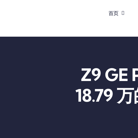
跳
首页
到
内
容
Z9 G
18.79