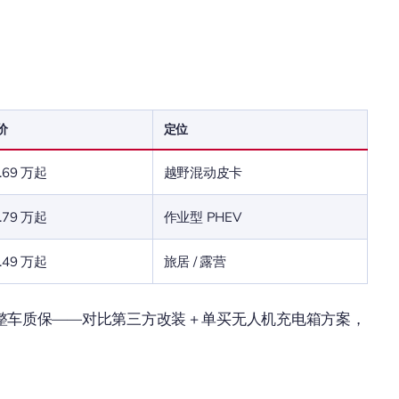
价
定位
.69 万起
越野混动皮卡
.79 万起
作业型 PHEV
.49 万起
旅居 / 露营
 整车质保——对比第三方改装 + 单买无人机充电箱方案，