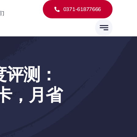
0371-61877666
们
深度评测：
 皮卡，月省