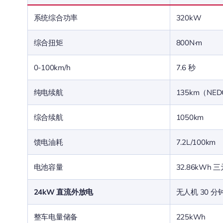
系统综合功率
320kW
综合扭矩
800N·m
0-100km/h
7.6 秒
纯电续航
135km（NE
综合续航
1050km
馈电油耗
7.2L/100km
电池容量
32.86kWh 
24kW 直流外放电
无人机 30 分
整车电量储备
225kWh