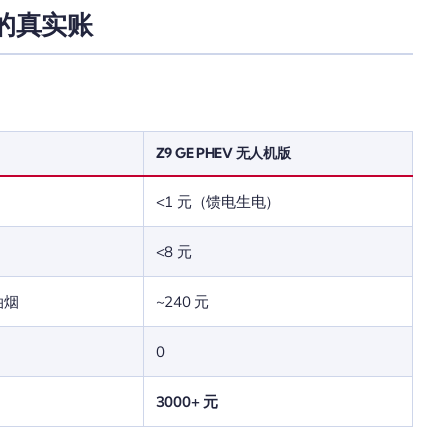
元的真实账
Z9 GE PHEV 无人机版
<1 元（馈电生电）
<8 元
 油烟
~240 元
0
3000+ 元