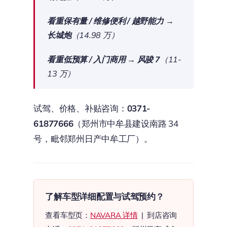
看重保有量 / 维修便利 / 越野能力
→
长城炮
（14.98 万）
看重低预算 / 入门商用
→
风骏 7
（11-
13 万）
试驾、价格、补贴咨询：
0371-
61877666
（郑州市中牟县建设南路 34
号，毗邻郑州日产中牟工厂）。
了解车型详细配置与试驾预约？
查看车型页：
NAVARA 详情
| 到店咨询