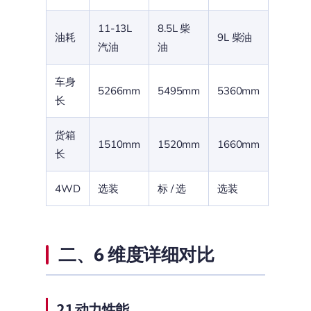
11-13L
8.5L 柴
油耗
9L 柴油
汽油
油
车身
5266mm
5495mm
5360mm
长
货箱
1510mm
1520mm
1660mm
长
4WD
选装
标 / 选
选装
二、6 维度详细对比
2.1 动力性能