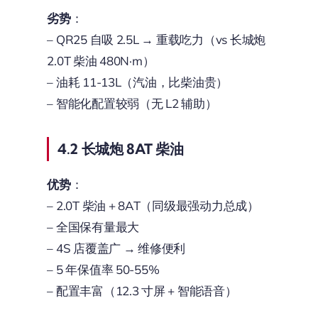
劣势
：
– QR25 自吸 2.5L → 重载吃力（vs 长城炮
2.0T 柴油 480N·m）
– 油耗 11-13L（汽油，比柴油贵）
– 智能化配置较弱（无 L2 辅助）
4.2 长城炮 8AT 柴油
优势
：
– 2.0T 柴油 + 8AT（同级最强动力总成）
– 全国保有量最大
– 4S 店覆盖广 → 维修便利
– 5 年保值率 50-55%
– 配置丰富（12.3 寸屏 + 智能语音）