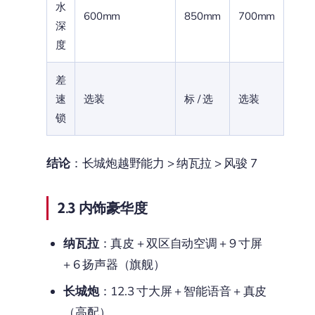
水
600mm
850mm
700mm
深
度
差
速
选装
标 / 选
选装
锁
结论
：长城炮越野能力 > 纳瓦拉 > 风骏 7
2.3 内饰豪华度
纳瓦拉
：真皮 + 双区自动空调 + 9 寸屏
+ 6 扬声器（旗舰）
长城炮
：12.3 寸大屏 + 智能语音 + 真皮
（高配）