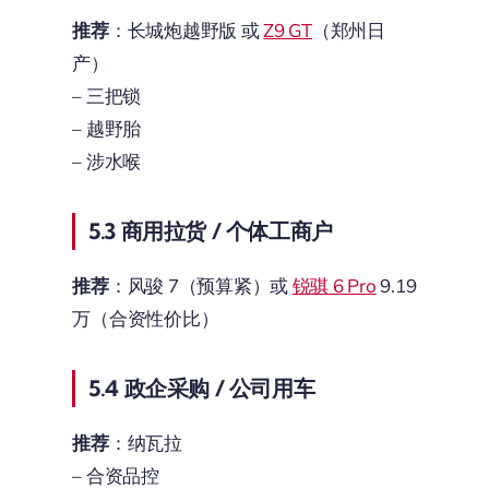
推荐
：长城炮越野版 或
Z9 GT
（郑州日
产）
– 三把锁
– 越野胎
– 涉水喉
5.3 商用拉货 / 个体工商户
推荐
：风骏 7（预算紧）或
锐骐 6 Pro
9.19
万（合资性价比）
5.4 政企采购 / 公司用车
推荐
：纳瓦拉
– 合资品控