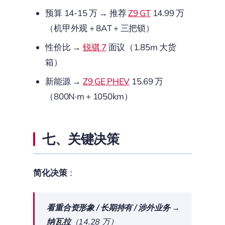
预算 14-15 万 → 推荐
Z9 GT
14.99 万
（机甲外观 + 8AT + 三把锁）
性价比 →
锐骐 7
面议（1.85m 大货
箱）
新能源 →
Z9 GE PHEV
15.69 万
（800N·m + 1050km）
七、关键决策
简化决策
：
看重合资形象 / 长期持有 / 涉外业务
→
纳瓦拉
（14.28 万）