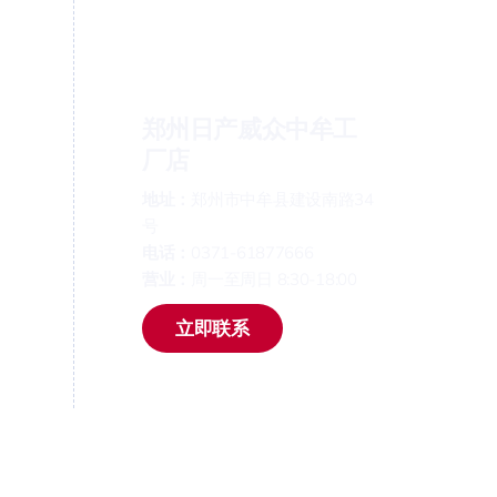
郑州日产威众中牟工
厂店
地址：
郑州市中牟县建设南路34
号
电话：
0371-61877666
营业：
周一至周日 8:30-18:00
立即联系