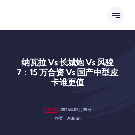
跳
到
内
容
纳瓦拉 Vs 长城炮 Vs 风骏
7：15 万合资 Vs 国产中型皮
卡谁更值
·
·
2026年05月25日
车型对比
作者：
Admin