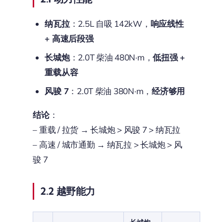
纳瓦拉
：2.5L 自吸 142kW，
响应线性
+ 高速后段强
长城炮
：2.0T 柴油 480N·m，
低扭强 +
重载从容
风骏 7
：2.0T 柴油 380N·m，
经济够用
结论
：
– 重载 / 拉货 → 长城炮 > 风骏 7 > 纳瓦拉
– 高速 / 城市通勤 → 纳瓦拉 > 长城炮 > 风
骏 7
2.2 越野能力