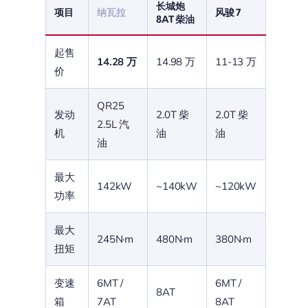
长城炮
项目
纳瓦拉
风骏 7
8AT 柴油
起售
14.28 万
14.98 万
11-13 万
价
QR25
发动
2.0T 柴
2.0T 柴
2.5L 汽
机
油
油
油
最大
142kW
~140kW
~120kW
功率
最大
245N·m
480N·m
380N·m
扭矩
变速
6MT /
6MT /
8AT
箱
7AT
8AT