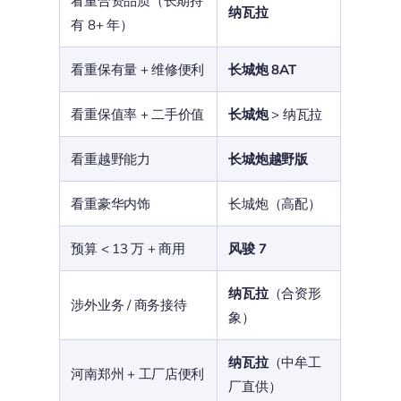
看重合资品质（长期持
纳瓦拉
有 8+ 年）
看重保有量 + 维修便利
长城炮 8AT
看重保值率 + 二手价值
长城炮
> 纳瓦拉
看重越野能力
长城炮越野版
看重豪华内饰
长城炮（高配）
预算 < 13 万 + 商用
风骏 7
纳瓦拉
（合资形
涉外业务 / 商务接待
象）
纳瓦拉
（中牟工
河南郑州 + 工厂店便利
厂直供）