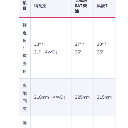
长城炮
项
纳瓦拉
8AT 柴
风骏 7
目
油
接
近
角
33° /
27° /
30° /
/
21°（4WD）
25°
25°
离
去
角
离
地
218mm（4WD）
225mm
215mm
间
隙
涉