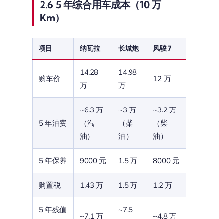
2.6 5 年综合用车成本（10 万
Km）
项目
纳瓦拉
长城炮
风骏 7
14.28
14.98
购车价
12 万
万
万
~6.3 万
~3 万
~3.2 万
5 年油费
（汽
（柴
（柴
油）
油）
油）
5 年保养
9000 元
1.5 万
8000 元
购置税
1.43 万
1.5 万
1.2 万
5 年残值
~7.5
~7.1 万
~4.8 万