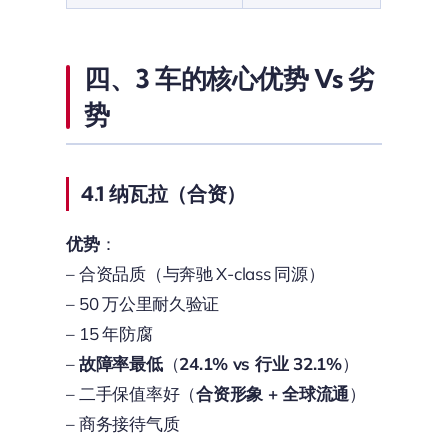
四、3 车的核心优势 Vs 劣
势
4.1 纳瓦拉（合资）
优势
：
– 合资品质（与奔驰 X-class 同源）
– 50 万公里耐久验证
– 15 年防腐
–
故障率最低
（
24.1% vs 行业 32.1%
）
– 二手保值率好（
合资形象 + 全球流通
）
– 商务接待气质