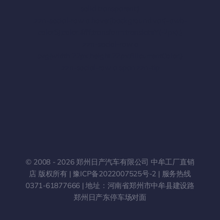
solid transparent;}
.zzn-social-row a:hover{background:var(–awb-
color5);color:#fff;transform:translateY(-2px);}
.zzn-social-row a
svg{width:22px;height:22px;fill:currentColor;}
.zzn-social-row a span.zzn-tip
© 2008 - 2026 郑州日产汽车有限公司 中牟工厂直销
店 版权所有 |
豫ICP备2022007525号-2
| 服务热线
0371-61877666
| 地址：河南省郑州市中牟县建设路
郑州日产东停车场对面