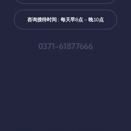
咨询接待时间 : 每天早8点 – 晚10点
0371-61877666
.zzn-social-row{display:flex;justify-
content:center;align-items:center;gap:14px;margin-
bottom:60px;}
.zzn-social-row a{display:inline-flex;align-
items:center;justify-
content:center;width:46px;height:46px;border-
radius:8px;background:hsla(var(–awb-color7-h),var(–
awb-color7-s),calc(var(–awb-color7-l) – 8%),var(–
awb-color7-a));color:var(–awb-color4);text-
decoration:none;transition:all .25s ease;border:1px