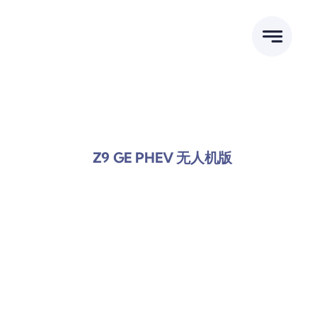
跳
到
内
容
Z9 GE PHEV 无人机版
郑州日产工厂店