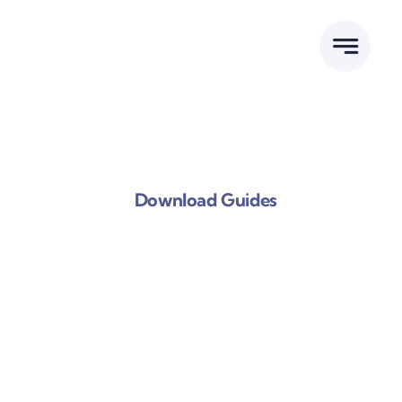
跳
到
内
容
Download Guides
郑州日产工厂店