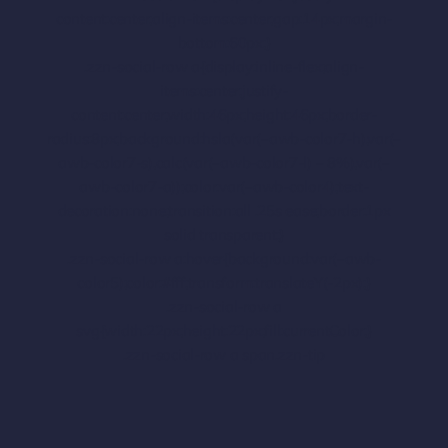
content:center;align-items:center;gap:14px;margin-
bottom:60px;}
.zzn-social-row a{display:inline-flex;align-
items:center;justify-
content:center;width:46px;height:46px;border-
radius:8px;background:hsla(var(–awb-color7-h),var(–
awb-color7-s),calc(var(–awb-color7-l) – 8%),var(–
awb-color7-a));color:var(–awb-color4);text-
decoration:none;transition:all .25s ease;border:1px
solid transparent;}
.zzn-social-row a:hover{background:var(–awb-
color5);color:#fff;transform:translateY(-2px);}
.zzn-social-row a
svg{width:22px;height:22px;fill:currentColor;}
.zzn-social-row a span.zzn-tip