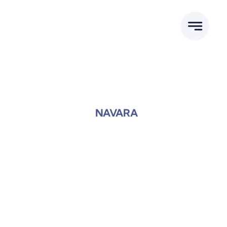
跳
到
内
容
NAVARA
郑州日产工厂店