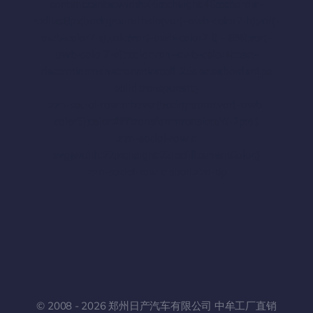
content:center;width:46px;height:46px;border-
radius:8px;background:hsla(var(–awb-color7-h),var(–
awb-color7-s),calc(var(–awb-color7-l) – 8%),var(–
awb-color7-a));color:var(–awb-color4);text-
decoration:none;transition:all .25s ease;border:1px
solid transparent;}
.zzn-social-row a:hover{background:var(–awb-
color5);color:#fff;transform:translateY(-2px);}
.zzn-social-row a
svg{width:22px;height:22px;fill:currentColor;}
.zzn-social-row a span.zzn-tip
© 2008 - 2026 郑州日产汽车有限公司 中牟工厂直销