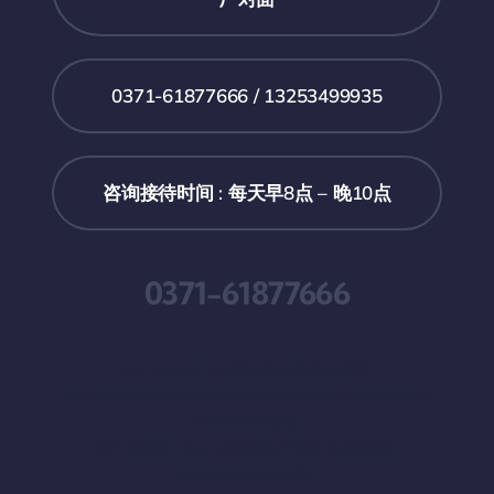
0371-61877666 / 13253499935
咨询接待时间 : 每天早8点 – 晚10点
0371-61877666
.zzn-social-row{display:flex;justify-
content:center;align-items:center;gap:14px;margin-
bottom:60px;}
.zzn-social-row a{display:inline-flex;align-
items:center;justify-