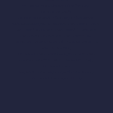
.zzn-social-row a{display:inline-flex;align-
items:center;justify-
content:center;width:46px;height:46px;border-
radius:8px;background:hsla(var(–awb-color7-h),var(–
awb-color7-s),calc(var(–awb-color7-l) – 8%),var(–
awb-color7-a));color:var(–awb-color4);text-
decoration:none;transition:all .25s ease;border:1px
solid transparent;}
.zzn-social-row a:hover{background:var(–awb-
color5);color:#fff;transform:translateY(-2px);}
.zzn-social-row a
svg{width:22px;height:22px;fill:currentColor;}
.zzn-social-row a span.zzn-tip