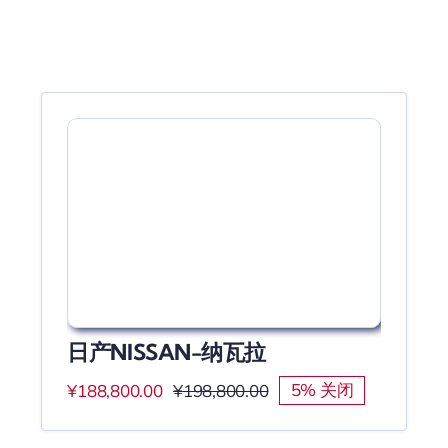
日产NISSAN-纳瓦拉
5% 关闭
¥
188,800.00
¥
198,800.00
原
当
价
前
为：
价