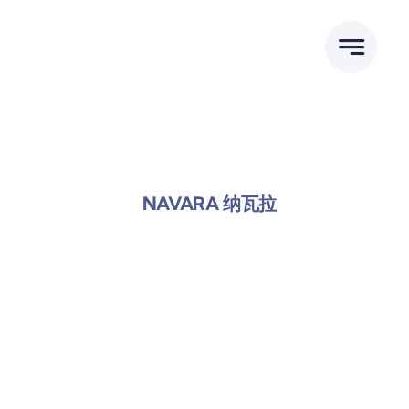
跳
到
内
容
NAVARA 纳瓦拉
郑州日产工厂店